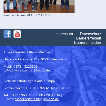
Weihnachtsfeier MCBB 02.12.2017
Na
Impressum
Datenschutz
üb
Barrierefreiheit
Barriere melden
1. Vorsitzender • Klaus Mächler
Hauersäckerstraße 12 • 76593 Gernsbach
Mobil: 0173 - 3210802
E-Mail:
Vorsitzender@mcbb.de
Sicherheitstraining • Klaus Klumpp
Sinzheimer Straße 28 • 76532 Baden-Baden
Tel.:
0173 1960840 (08.00 - 20.00 Uhr)
E-Mail:
Sicherheitstraining@mcbb.de