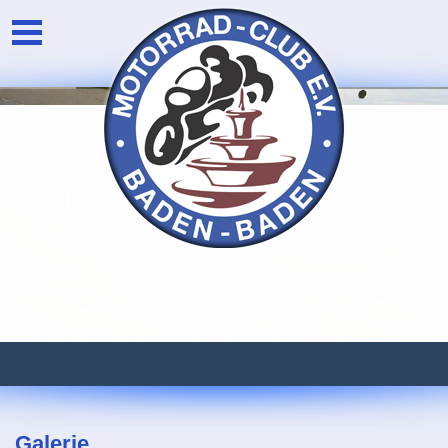
Unser Verein
Login
Die Vorstandschaft
Newsarchiv
Eventarchiv
Galerie