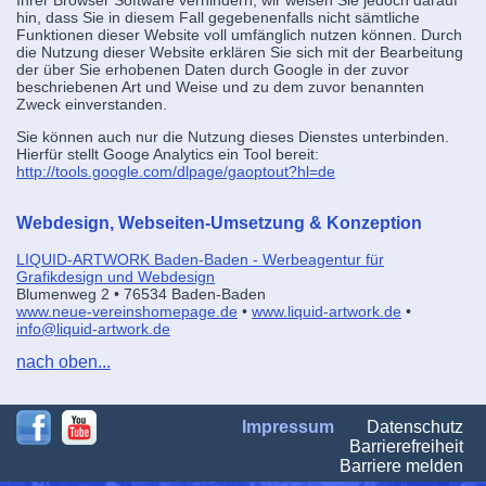
hin, dass Sie in diesem Fall gegebenenfalls nicht sämtliche
Funktionen dieser Website voll umfänglich nutzen können. Durch
die Nutzung dieser Website erklären Sie sich mit der Bearbeitung
der über Sie erhobenen Daten durch Google in der zuvor
beschriebenen Art und Weise und zu dem zuvor benannten
Zweck einverstanden.
Sie können auch nur die Nutzung dieses Dienstes unterbinden.
Hierfür stellt Googe Analytics ein Tool bereit:
http://tools.google.com/dlpage/gaoptout?hl=de
Webdesign, Webseiten-Umsetzung & Konzeption
LIQUID-ARTWORK Baden-Baden - Werbeagentur für
Grafikdesign und Webdesign
Blumenweg 2 • 76534 Baden-Baden
www.neue-vereinshomepage.de
•
www.liquid-artwork.de
•
info@liquid-artwork.de
nach oben...
Na
Impressum
Datenschutz
üb
Barrierefreiheit
Barriere melden