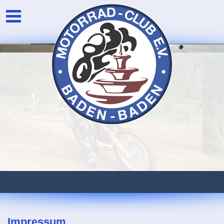
Unser Verein
Login
Die Vorstandschaft
Newsarchiv
Eventarchiv
Impressum