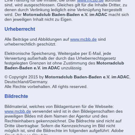
Eine Haftung für die Inhalte, die unter
www.mcbb.de
abrufbar
sind, wird ausgeschlossen. Gleiches gilt für die Inhalte Dritter, zu
denen durch Verlinkung lediglich eine Verknüpfung hergestellt
wird. Der
Motorradclub Baden-Baden e.V. im ADAC
macht sich
den jeweiligen Inhalt nicht zu Eigen.
Urheberrecht
Alle Beiträge und Abbildungen auf
www.mcbb.de
sind
urheberrechtlich geschützt.
Elektronische Speicherung, Weitergabe per E-Mail, jede
Verwertung außerhalb der durch das Urheberrechtsgesetz
festgelegten Grenzen ist ohne Zustimmung des
Motorradclub
Baden-Baden e.V. im ADAC
unzulässig.
© Copyright 2015 by
Motorradclub Baden-Baden e.V. im ADAC
,
Deutschland/Germany.
Alle Rechte vorbehalten. All rights reserved.
Bildrechte
Bildmaterial, welches von Bildagenturen für die Webseite:
www.mcbb.de
verwendet wird ist in den Bildeigenschaften des
jeweiligen Bildes mit dem Namen der Agentur und des
Rechteinhabers gekennzeichnet. Die Bildrechte sind nicht auf
Dritte übertragbar. Sofern die Kennzeichnung im Bild nicht
möglich ist, sind die Bildrechte im folgenden aufgeführt:
Adobe