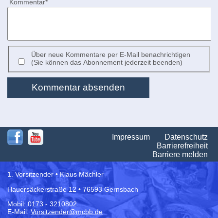
Pflichtfeld
Kommentar
*
Über neue Kommentare per E-Mail benachrichtigen
(Sie können das Abonnement jederzeit beenden)
Kommentar absenden
Na
Impressum
Datenschutz
üb
Barrierefreiheit
Barriere melden
1. Vorsitzender • Klaus Mächler
Hauersäckerstraße 12 • 76593 Gernsbach
Mobil: 0173 - 3210802
E-Mail:
Vorsitzender@mcbb.de