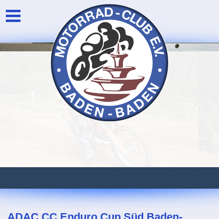
Unser Verein
Login
Die Vorstandschaft
Newsarchiv
Eventarchiv
ADAC CC Enduro Cup Süd Baden-