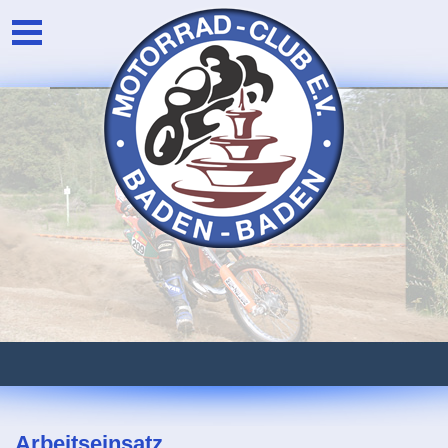
Unser Verein
Login
Die Vorstandschaft
Newsarchiv
Eventarchiv
Arbeitseinsatz