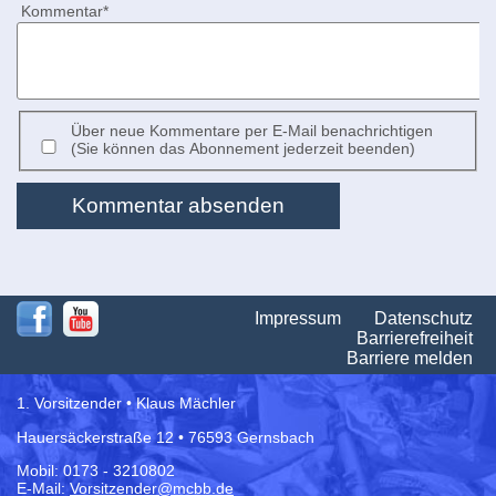
Pflichtfeld
Kommentar
*
Über neue Kommentare per E-Mail benachrichtigen
(Sie können das Abonnement jederzeit beenden)
Kommentar absenden
Na
Impressum
Datenschutz
üb
Barrierefreiheit
Barriere melden
1. Vorsitzender • Klaus Mächler
Hauersäckerstraße 12 • 76593 Gernsbach
Mobil: 0173 - 3210802
E-Mail:
Vorsitzender@mcbb.de