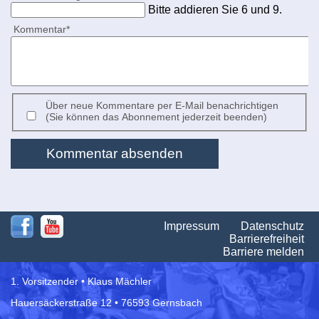
Bitte addieren Sie 6 und 9.
Pflichtfeld
Kommentar
*
Über neue Kommentare per E-Mail benachrichtigen
(Sie können das Abonnement jederzeit beenden)
Kommentar absenden
Na
Impressum
Datenschutz
üb
Barrierefreiheit
Barriere melden
1. Vorsitzender • Klaus Mächler
Hauersäckerstraße 12 • 76593 Gernsbach