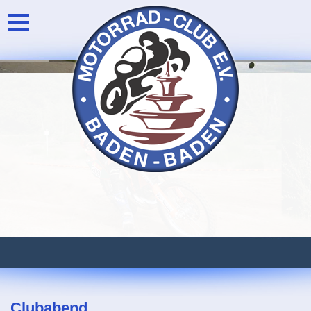
Unser Verein
Login
Die Vorstandschaft
Newsarchiv
Eventarchiv
Clubabend