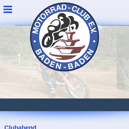
Unser Verein
Login
Die Vorstandschaft
Newsarchiv
Eventarchiv
Clubabend