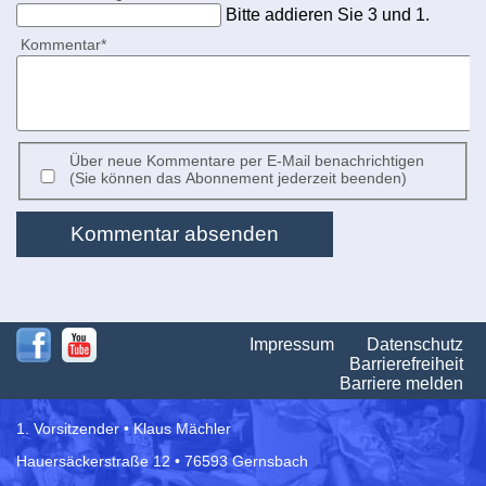
Bitte addieren Sie 3 und 1.
Pflichtfeld
Kommentar
*
Über neue Kommentare per E-Mail benachrichtigen
(Sie können das Abonnement jederzeit beenden)
Kommentar absenden
Na
Impressum
Datenschutz
üb
Barrierefreiheit
Barriere melden
1. Vorsitzender • Klaus Mächler
Hauersäckerstraße 12 • 76593 Gernsbach