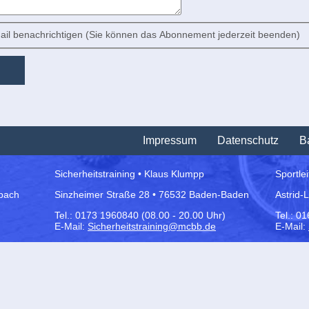
il benachrichtigen (Sie können das Abonnement jederzeit beenden)
Impressum
Datenschutz
Ba
Sicherheitstraining • Klaus Klumpp
Sportle
bach
Sinzheimer Straße 28 • 76532 Baden-Baden
Astrid-
Tel.:
0173 1960840 (08.00 - 20.00 Uhr)
Tel.: 0
E-Mail:
Sicherheitstraining@mcbb.de
E-Mail: