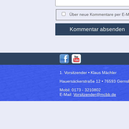
Über neue Kommentare per E-Ma
Kommentar absenden
1. Vorsitzender • Klaus Mächler
Hauersäckerstraße 12 • 76593 Gerns
Mobil: 0173 - 3210802
E-Mail:
Vorsitzender@mcbb.de