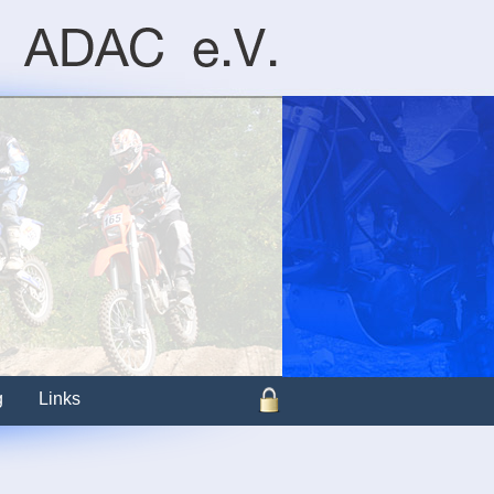
g
Links