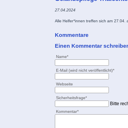
27.04.2024
Alle Helfer*innen treffen sich am 27.0
Kommentare
Einen Kommentar schreibe
Pflichtfeld
Name
*
Pflichtfeld
E-Mail (wird nicht veröffentlicht)
*
Webseite
Pflichtfeld
Sicherheitsfrage
*
Bitte rec
Pflichtfeld
Kommentar
*