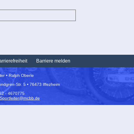
Navigation
rrierefreiheit
Barriere melden
überspringen
iter • Ralph Oberle
Lindgren-Str. 5 • 76473 Iffezheim
162 - 4670775
Sportleiter@mcbb.de