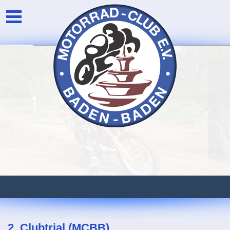
Unser Verein
Login
Die Vorstandschaft
Newsarchiv
Eventarchiv
2. Clubtrial (MCBB)