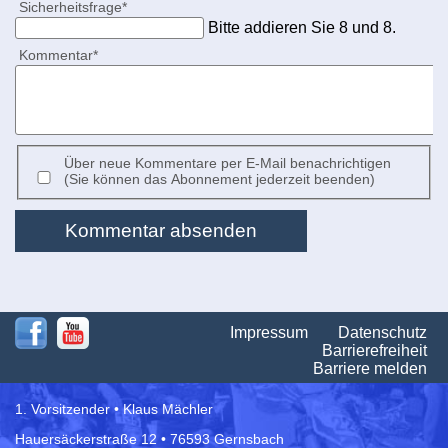
Pflichtfeld
Sicherheitsfrage
*
Bitte addieren Sie 8 und 8.
Pflichtfeld
Kommentar
*
Über neue Kommentare per E-Mail benachrichtigen
(Sie können das Abonnement jederzeit beenden)
Kommentar absenden
Na
Impressum
Datenschutz
üb
Barrierefreiheit
Barriere melden
1. Vorsitzender • Klaus Mächler
Hauersäckerstraße 12 • 76593 Gernsbach