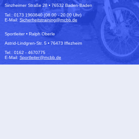
Sinzheimer Straße 28 • 76532 Baden-Baden
Tel.:
0173 1960840 (08.00 - 20.00 Uhr)
E-Mail:
Sicherheitstraining@mcbb.de
Sportleiter • Ralph Oberle
Astrid-Lindgren-Str. 5 • 76473 Iffezheim
Tel.: 0162 - 4670775
E-Mail:
Sportleiter@mcbb.de