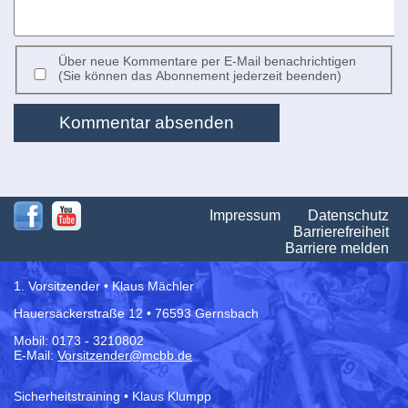
Über neue Kommentare per E-Mail benachrichtigen
(Sie können das Abonnement jederzeit beenden)
Kommentar absenden
Na
Impressum
Datenschutz
üb
Barrierefreiheit
Barriere melden
1. Vorsitzender • Klaus Mächler
Hauersäckerstraße 12 • 76593 Gernsbach
Mobil: 0173 - 3210802
E-Mail:
Vorsitzender@mcbb.de
Sicherheitstraining • Klaus Klumpp