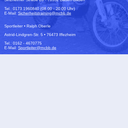
Tel.:
0173 1960840 (08.00 - 20.00 Uhr)
E-Mail:
Sicherheitstraining@mcbb.de
Sportleiter • Ralph Oberle
Astrid-Lindgren-Str. 5 • 76473 Iffezheim
Tel.: 0162 - 4670775
E-Mail:
Sportleiter@mcbb.de