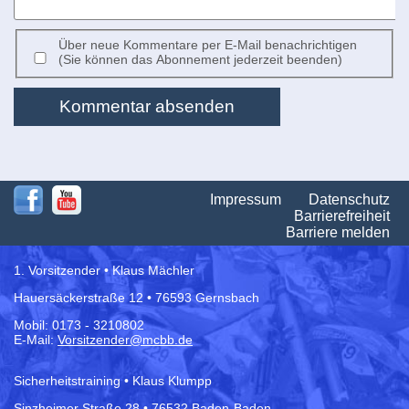
Über neue Kommentare per E-Mail benachrichtigen
(Sie können das Abonnement jederzeit beenden)
Kommentar absenden
Na
Impressum
Datenschutz
üb
Barrierefreiheit
Barriere melden
1. Vorsitzender • Klaus Mächler
Hauersäckerstraße 12 • 76593 Gernsbach
Mobil: 0173 - 3210802
E-Mail:
Vorsitzender@mcbb.de
Sicherheitstraining • Klaus Klumpp
Sinzheimer Straße 28 • 76532 Baden-Baden