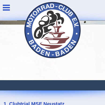
Unser Verein
Login
Die Vorstandschaft
Newsarchiv
Eventarchiv
1. Clubtrial MSF Neustatz