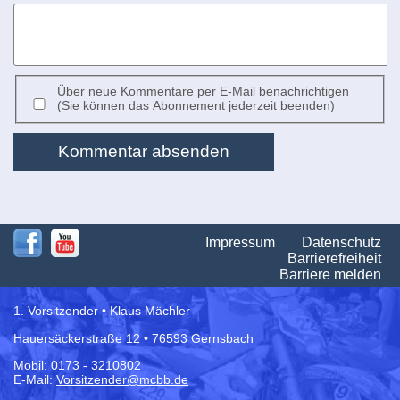
Über neue Kommentare per E-Mail benachrichtigen
(Sie können das Abonnement jederzeit beenden)
Kommentar absenden
Na
Impressum
Datenschutz
üb
Barrierefreiheit
Barriere melden
1. Vorsitzender • Klaus Mächler
Hauersäckerstraße 12 • 76593 Gernsbach
Mobil: 0173 - 3210802
E-Mail:
Vorsitzender@mcbb.de