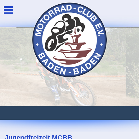
Unser Verein
Login
Die Vorstandschaft
Newsarchiv
Eventarchiv
Jugendfreizeit MCBB