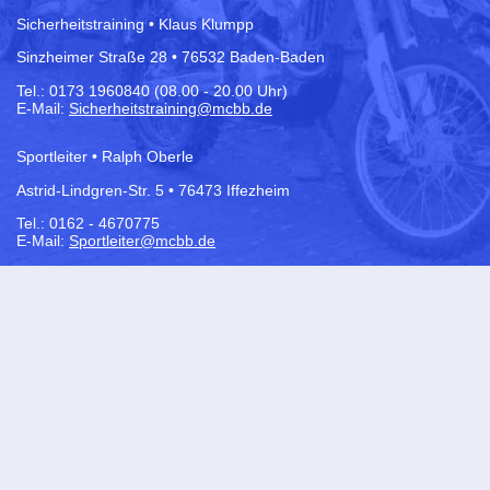
Sicherheitstraining • Klaus Klumpp
Sinzheimer Straße 28 • 76532 Baden-Baden
Tel.:
0173 1960840 (08.00 - 20.00 Uhr)
E-Mail:
Sicherheitstraining@mcbb.de
Sportleiter • Ralph Oberle
Astrid-Lindgren-Str. 5 • 76473 Iffezheim
Tel.: 0162 - 4670775
E-Mail:
Sportleiter@mcbb.de