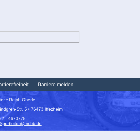
Navigation
rrierefreiheit
Barriere melden
überspringen
iter • Ralph Oberle
Lindgren-Str. 5 • 76473 Iffezheim
162 - 4670775
Sportleiter@mcbb.de