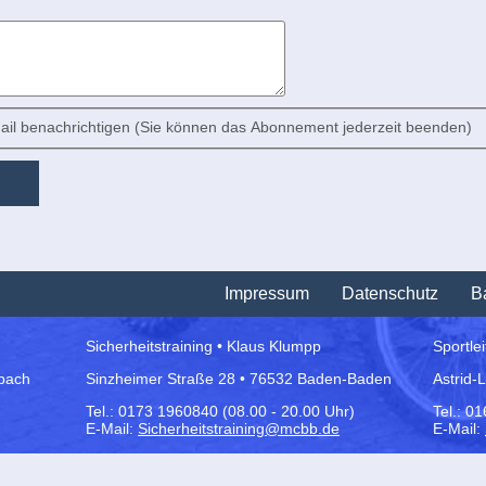
il benachrichtigen (Sie können das Abonnement jederzeit beenden)
Impressum
Datenschutz
Ba
Sicherheitstraining • Klaus Klumpp
Sportle
bach
Sinzheimer Straße 28 • 76532 Baden-Baden
Astrid-
Tel.:
0173 1960840 (08.00 - 20.00 Uhr)
Tel.: 0
E-Mail:
Sicherheitstraining@mcbb.de
E-Mail: