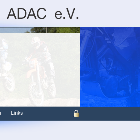
g
Links