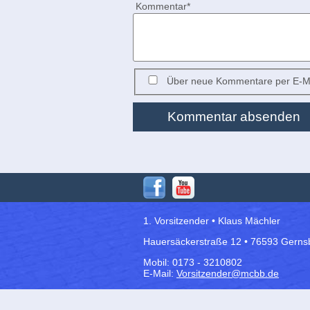
Pflichtfeld
Kommentar
*
Über neue Kommentare per E-Ma
Kommentar absenden
1. Vorsitzender • Klaus Mächler
Hauersäckerstraße 12 • 76593 Gerns
Mobil: 0173 - 3210802
E-Mail:
Vorsitzender@mcbb.de