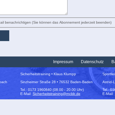
il benachrichtigen (Sie können das Abonnement jederzeit beenden)
Impressum
Datenschutz
Ba
Sicherheitstraining • Klaus Klumpp
Sportle
bach
Sinzheimer Straße 28 • 76532 Baden-Baden
Astrid-
Tel.:
0173 1960840 (08.00 - 20.00 Uhr)
Tel.: 0
E-Mail:
Sicherheitstraining@mcbb.de
E-Mail: