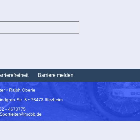
Navigation
rrierefreiheit
Barriere melden
überspringen
iter • Ralph Oberle
Lindgren-Str. 5 • 76473 Iffezheim
162 - 4670775
Sportleiter@mcbb.de