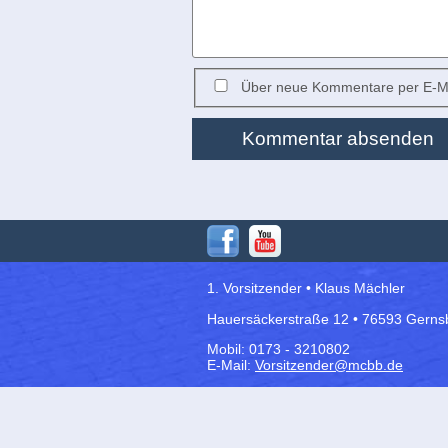
Über neue Kommentare per E-Ma
Kommentar absenden
1. Vorsitzender • Klaus Mächler
Hauersäckerstraße 12 • 76593 Gerns
Mobil: 0173 - 3210802
E-Mail:
Vorsitzender@mcbb.de