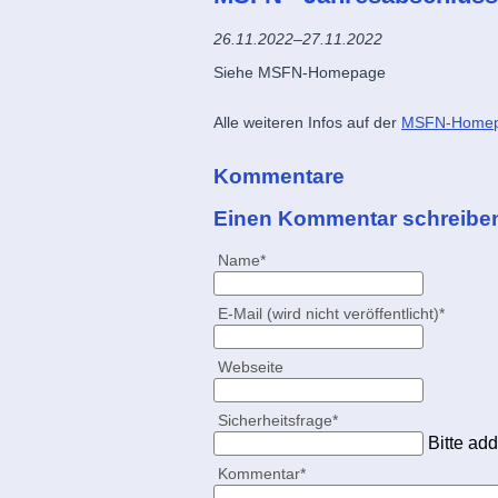
26.11.2022–27.11.2022
Siehe MSFN-Homepage
Alle weiteren Infos auf der
MSFN-Home
Kommentare
Einen Kommentar schreibe
Pflichtfeld
Name
*
Pflichtfeld
E-Mail (wird nicht veröffentlicht)
*
Webseite
Pflichtfeld
Sicherheitsfrage
*
Bitte add
Pflichtfeld
Kommentar
*