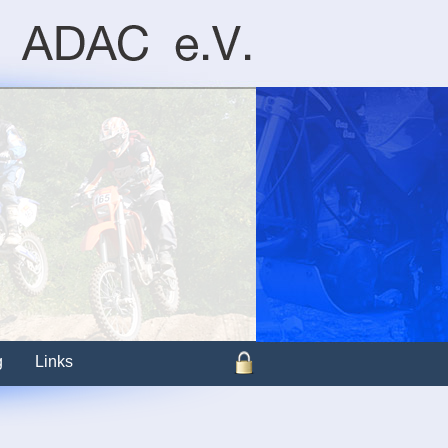
g
Links