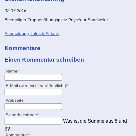
02.07.2016
Ehemaliger Truppenübungsplatz Puységur Sandweier
Annmeldung, Infos & Anfahrt
Kommentare
Einen Kommentar schreiben
Pflichtfeld
Name
*
Pflichtfeld
E-Mail (wird nicht veröffentlicht)
*
Webseite
Pflichtfeld
Sicherheitsfrage
*
Was ist die Summe aus 8 und
3?
Pflichtfeld
Kommentar
*