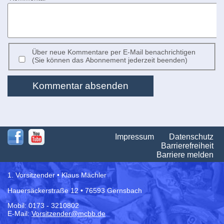
Über neue Kommentare per E-Mail benachrichtigen
(Sie können das Abonnement jederzeit beenden)
Kommentar absenden
Na
Impressum
Datenschutz
üb
Barrierefreiheit
Barriere melden
1. Vorsitzender • Klaus Mächler
Hauersäckerstraße 12 • 76593 Gernsbach
Mobil: 0173 - 3210802
E-Mail:
Vorsitzender@mcbb.de