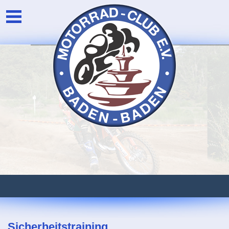
Unser Verein
Login
Die Vorstandschaft
Newsarchiv
Eventarchiv
Sicherheitstraining