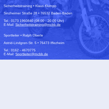
Sicherheitstraining • Klaus Klumpp
Sinzheimer Straße 28 • 76532 Baden-Baden
Tel.:
0173 1960840 (08.00 - 20.00 Uhr)
E-Mail:
Sicherheitstraining@mcbb.de
Sportleiter • Ralph Oberle
Astrid-Lindgren-Str. 5 • 76473 Iffezheim
Tel.: 0162 - 4670775
E-Mail:
Sportleiter@mcbb.de