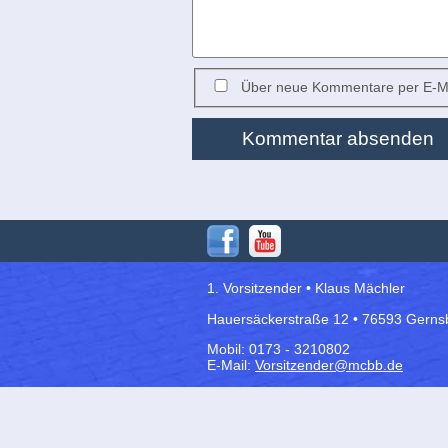
Über neue Kommentare per E-Ma
Kommentar absenden
1. Vorsitzender • Klaus Mächler
Hauersäckerstraße 12 • 76593 Gerns
Mobil: 0173 - 3210802
E-Mail:
Vorsitzender@mcbb.de