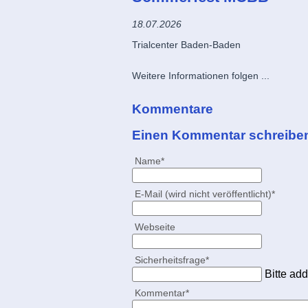
18.07.2026
Trialcenter Baden-Baden
Weitere Informationen folgen ...
Kommentare
Einen Kommentar schreibe
Pflichtfeld
Name
*
Pflichtfeld
E-Mail (wird nicht veröffentlicht)
*
Webseite
Pflichtfeld
Sicherheitsfrage
*
Bitte add
Pflichtfeld
Kommentar
*