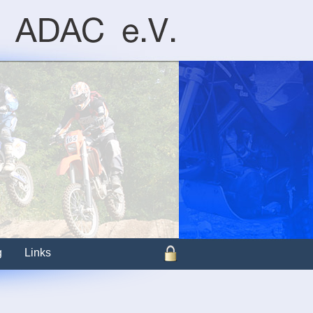
g
Links