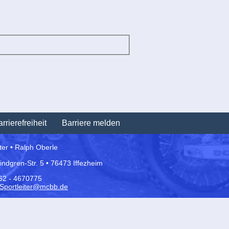
Navigation
rrierefreiheit
Barriere melden
überspringen
iter • Ralph Oberle
Lindgren-Str. 5 • 76473 Iffezheim
162 - 4670775
Sportleiter@mcbb.de