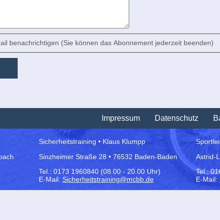
il benachrichtigen (Sie können das Abonnement jederzeit beenden)
Impressum
Datenschutz
Ba
Sicherheitstraining • Klaus Klumpp
Sportle
bach
Sinzheimer Straße 28 • 76532 Baden-Baden
Astrid-
Tel.:
0173 1960840 (08.00 - 20.00 Uhr)
Tel.: 0
E-Mail:
Sicherheitstraining@mcbb.de
E-Mail: